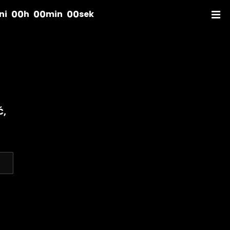
00
00
00
ni
h
min
sek
ć,
acz inne marki: