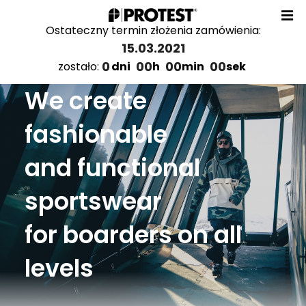
Ostateczny termin złożenia zamówienia:
15.03.2021
0
00
00
00
zostało:
dni
h
min
sek
We create
fashionable
and functional
sportswear
for boarders on all
levels
Katalogi