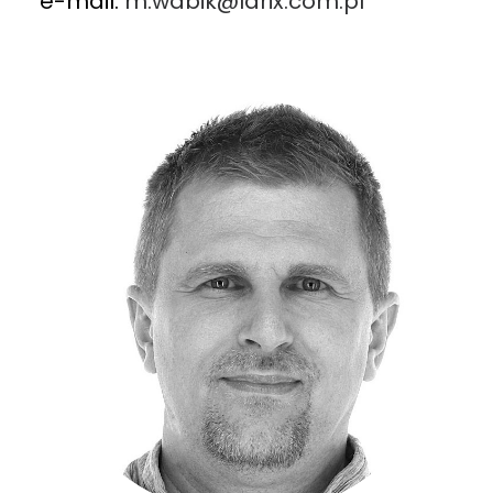
e-mail:
m.wabik@larix.com.pl