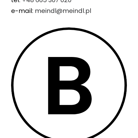
tel.
+48 665 307 020
e-mail:
meindl@meindl.pl