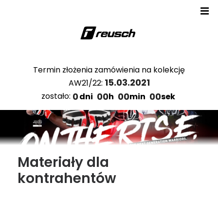
Termin złożenia zamówienia na kolekcję
15.03.2021
AW21/22:
0
00
00
00
zostało:
dni
h
min
sek
Materiały dla
kontrahentów
Katalogi