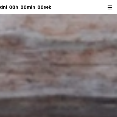
00
00
00
dni
h
min
sek
acz inne marki: