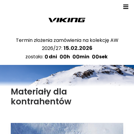
Termin złożenia zamówienia na kolekcję AW
15.02.2026
2026/27:
0
00
00
00
zostało:
dni
h
min
sek
Materiały dla
kontrahentów