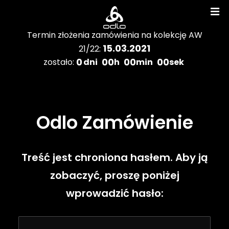
Termin złożenia zamówienia na kolekcję AW
15.03.2021
21/22:
0
00
00
00
zostało:
dni
h
min
sek
Odlo Zamówienie
Treść jest chroniona hasłem. Aby ją
zobaczyć, proszę poniżej
wprowadzić hasło:
Katalogi