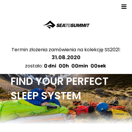
Termin złożenia zamówienia na kolekcję SS2021:
31.08.2020
0
00
00
00
zostało:
dni
h
min
sek
FIND YOUR PERFECT
SLEEP SYSTEM
Katalogi