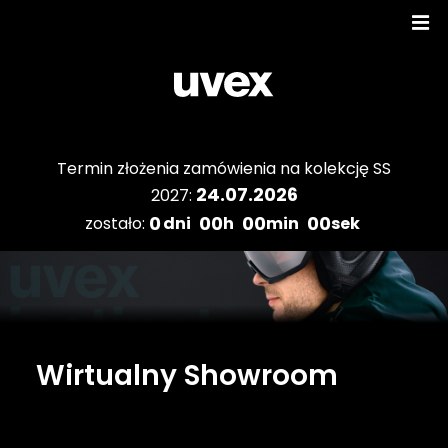
Termin złożenia zamówienia na kolekcję SS
24.07.2026
2027:
0
00
00
00
zostało:
dni
h
min
sek
Wirtualny Showroom
Katalogi