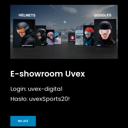
E-showroom
Zamówienie
Warunki handlowe
E-showroom Uvex
Zobacz inne marki:
Login: uvex-digital
Hasło: uvexSports20!
WEJDŹ