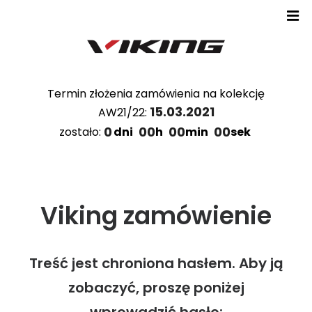
Termin złożenia zamówienia na kolekcję
15.03.2021
AW21/22:
0
00
00
00
zostało:
dni
h
min
sek
Viking zamówienie
Katalogi
Technologie
Treść jest chroniona hasłem. Aby ją
zobaczyć, proszę poniżej
Zamówienie